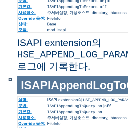
문법:
ISAPIAppendLogToErrors on|off
기본값:
ISAPIAppendLogToErrors off
사용장소:
주서버설정, 가상호스트, directory, .htaccess
Override 옵션:
FileInfo
상태:
Base
모듈:
mod_isapi
ISAPI exntension의
HSE_APPEND_LOG_PARA
로그에 기록한다.
ISAPIAppendLogTo
설명:
ISAPI exntension의
HSE_APPEND_LOG_PARA
문법:
ISAPIAppendLogToQuery on|off
기본값:
ISAPIAppendLogToQuery on
사용장소:
주서버설정, 가상호스트, directory, .htaccess
Override 옵션:
FileInfo