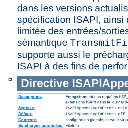
dans les versions actuali
spécification ISAPI, ainsi
limitée des entrées/sortie
sémantique
TransmitFi
supporte aussi le préchar
ISAPI à des fins de perf
Directive
ISAPIApp
Description:
Enregistrement des requêtes
HSE
extensions ISAPI dans le journal d
Syntaxe:
ISAPIAppendLogToErrors on|o
Défaut:
ISAPIAppendLogToErrors off
Contexte:
configuration globale, serveur virtu
Surcharges autorisées:
FileInfo