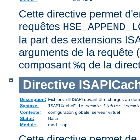
Cette directive permet d'e
requêtes
HSE_APPEND_L
la part des extensions ISA
arguments de la requête (
composant
de la direc
%q
Directive
ISAPICach
Description:
Fichiers .dll ISAPI devant être chargés au dé
Syntaxe:
ISAPICacheFile
chemin-fichier
[
chemi
Contexte:
configuration globale, serveur virtuel
Statut:
Base
Module:
mod_isapi
Cette directive permet de s