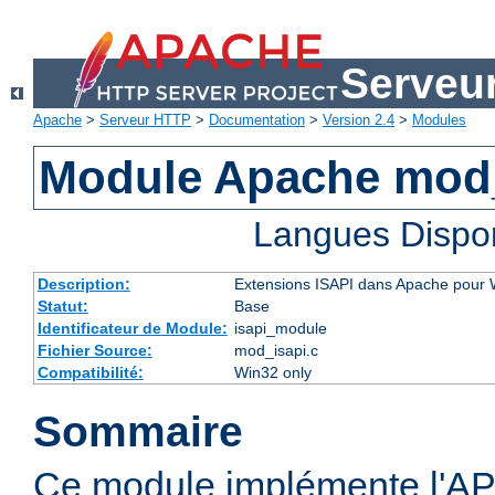
Serveu
Apache
>
Serveur HTTP
>
Documentation
>
Version 2.4
>
Modules
Module Apache mod
Langues Dispo
Description:
Extensions ISAPI dans Apache pour
Statut:
Base
Identificateur de Module:
isapi_module
Fichier Source:
mod_isapi.c
Compatibilité:
Win32 only
Sommaire
Ce module implémente l'AP