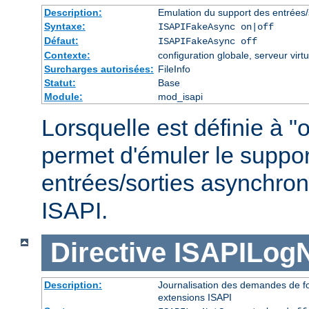
Description:
Emulation du support des entrées/
Syntaxe:
ISAPIFakeAsync on|off
Défaut:
ISAPIFakeAsync off
Contexte:
configuration globale, serveur virtu
Surcharges autorisées:
FileInfo
Statut:
Base
Module:
mod_isapi
Lorsquelle est définie à "o
permet d'émuler le suppor
entrées/sorties asynchron
ISAPI.
Directive
ISAPILog
Description:
Journalisation des demandes de fo
extensions ISAPI