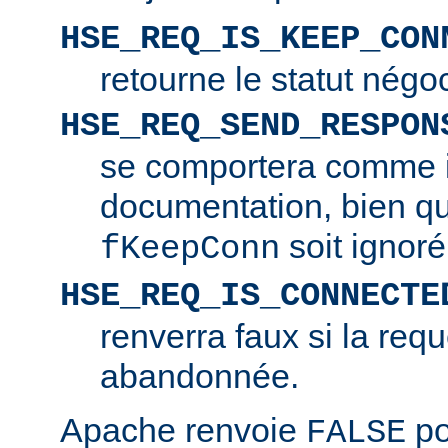
HSE_REQ_IS_KEEP_CON
retourne le statut négo
HSE_REQ_SEND_RESPON
se comportera comme i
documentation, bien q
soit ignoré
fKeepConn
HSE_REQ_IS_CONNECTE
renverra faux si la requ
abandonnée.
Apache renvoie
po
FALSE