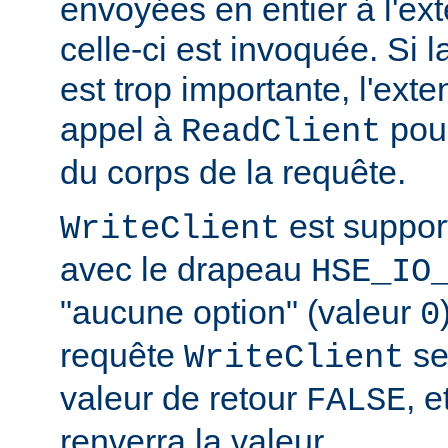
envoyées en entier à l'ex
celle-ci est invoquée. Si l
est trop importante, l'exte
appel à
pour
ReadClient
du corps de la requête.
est suppor
WriteClient
avec le drapeau
HSE_IO
"aucune option" (valeur
0
requête
se
WriteClient
valeur de retour
, e
FALSE
renverra la valeur