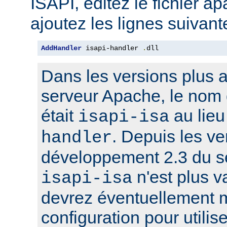
ISAPI, éditez le fichier a
ajoutez les lignes suivant
AddHandler
 isapi-handler 
.
dll
Dans les versions plus 
serveur Apache, le nom 
était
au lie
isapi-isa
. Depuis les ve
handler
développement 2.3 du s
n'est plus v
isapi-isa
devrez éventuellement m
configuration pour utilis