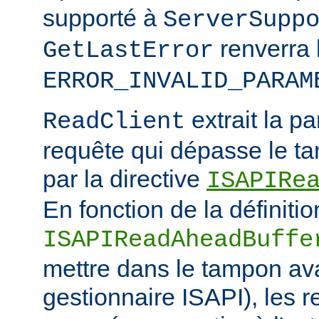
supporté à
ServerSupp
renverra 
GetLastError
ERROR_INVALID_PARAM
extrait la pa
ReadClient
requête qui dépasse le tam
par la directive
ISAPIRe
En fonction de la définitio
ISAPIReadAheadBuffe
mettre dans le tampon ava
gestionnaire ISAPI), les 