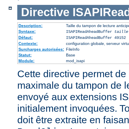
Directive
ISAPIRea
Description:
Taille du tampon de lecture antic
Syntaxe:
ISAPIReadAheadBuffer
taille
Défaut:
ISAPIReadAheadBuffer 49152
Contexte:
configuration globale, serveur virtu
Surcharges autorisées:
FileInfo
Statut:
Base
Module:
mod_isapi
Cette directive permet de d
maximale du tampon de le
envoyé aux extensions ISA
initialement invoquées. T
doit être extraite en faisa