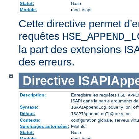
Statut:
Base
Module:
mod_isapi
Cette directive permet d'e
requêtes
HSE_APPEND_L
la part des extensions IS
des erreurs.
Directive
ISAPIApp
Description:
Enregistre les requêtes
HSE_APPE
ISAPI dans la partie arguments de
Syntaxe:
ISAPIAppendLogToQuery on|of
Défaut:
ISAPIAppendLogToQuery on
Contexte:
configuration globale, serveur virtu
Surcharges autorisées:
FileInfo
Statut:
Base
Module:
mod_isapi