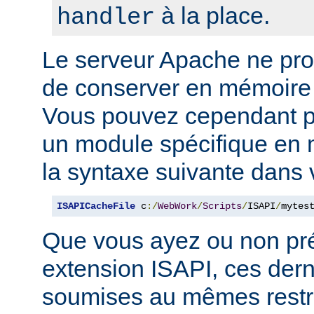
à la place.
handler
Le serveur Apache ne p
de conserver en mémoire
Vous pouvez cependant p
un module spécifique en m
la syntaxe suivante dans 
ISAPICacheFile
 c
:/
WebWork
/
Scripts
/
ISAPI
/
mytes
Que vous ayez ou non pr
extension ISAPI, ces dern
soumises au mêmes restri