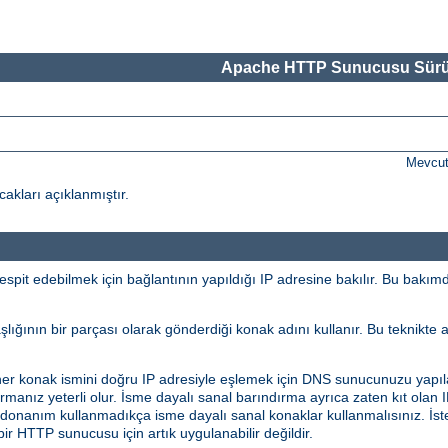
Apache HTTP Sunucusu Sürü
Mevcut
akları açıklanmıştır.
pit edebilmek için bağlantının yapıldığı IP adresine bakılır. Bu bakımd
ğının bir parçası olarak gönderdiği konak adını kullanır. Bu teknikte ay
 her konak ismini doğru IP adresiyle eşlemek için DNS sunucunuzu yap
manız yeterli olur. İsme dayalı sanal barındırma ayrıca zaten kıt olan IP
n donanım kullanmadıkça isme dayalı sanal konaklar kullanmalısınız. İs
ir HTTP sunucusu için artık uygulanabilir değildir.