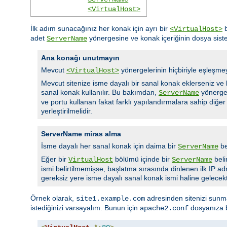
<VirtualHost>
İlk adım sunacağınız her konak için ayrı bir
b
<VirtualHost>
adet
yönergesine ve konak içeriğinin dosya sist
ServerName
Ana konağı unutmayın
Mevcut
yönergelerinin hiçbiriyle eşleşme
<VirtualHost>
Mevcut sitenize isme dayalı bir sanal konak eklerseniz ve
sanal konak kullanılır. Bu bakımdan,
yönerges
ServerName
ve portu kullanan fakat farklı yapılandırmalara sahip diğe
yerleştirilmelidir.
ServerName miras alma
İsme dayalı her sanal konak için daima bir
be
ServerName
Eğer bir
bölümü içinde bir
beli
VirtualHost
ServerName
ismi belirtilmemişse, başlatma sırasında dinlenen ilk IP ad
gereksiz yere isme dayalı sanal konak ismi haline gelecek
Örnek olarak,
adresinden sitenizi sunm
site1.example.com
istediğinizi varsayalım. Bunun için
dosyanıza ba
apache2.conf