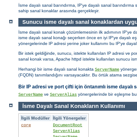
İsme dayalı sanal barındırma, IP'ye dayalı sanal barındırma 
sahip sanal konaklar arasında gerçekleşir.
Sunucu isme dayalı sanal konaklardan uygun
İsme dayalı sanal konak çözümlemesinin ilk adımının IP'ye 
isme dayalı sanal konağı seçerken önce en iyi IP'ye dayalı e
yönergelerinde IP adresi yerine joker kullanımı bu IP'ye dayalı
Bir istek geldiğinde, sunucu, istekte kullanılan IP adresi ve po
sanal konak varsa, Apache httpd istekte kullanılan sunucu is
Herhangi bir isme dayalı sanal konakta
yönerges
ServerName
(FQDN) tanımlandığını varsayacaktır. Bu örtük atama sezgisell
Bir IP adresi ve port çifti için öntanımlı isme dayalı
ve
yönergelerinde bir eşleşme bu
ServerName
ServerAlias
İsme Dayalı Sanal Konakların Kullanımı
İlgili Modüller
İlgili Yönergeler
core
DocumentRoot
ServerAlias
ServerName