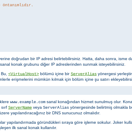
e öntanımlıdır.
erine doğrudan bir IP adresi belirtebilirsiniz. Hatta, daha sonra, isme da
r sanal konak grubunu diğer IP adreslerinden sunmak isteyebilirsiniz.
. Bu,
bölümü içine bir
yönergesi yerleşti
<VirtualHost>
ServerAlias
imlerle erişmelerini mümkün kılmak için bölüm içine şu satırı ekleyebilirsi
eklere
sanal konağından hizmet sunulmuş olur. Kona
www.example.com
 sırf
veya
yönergesinde belirtmiş olmakla bu i
ServerName
ServerAlias
 üzere yapılandıracağınız bir DNS sunucunuz olmalıdır.
ar yapılandırmada göründükleri sıraya göre işleme sokulur. Joker kulla
eşen ilk sanal konak kullanılır.