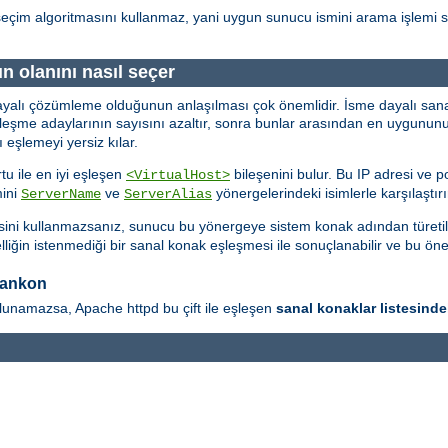
seçim algoritmasını kullanmaz, yani uygun sunucu ismini arama işlemi s
 olanını nasıl seçer
dayalı çözümleme olduğunun anlaşılması çok önemlidir. İsme dayalı sa
şleşme adaylarının sayısını azaltır, sonra bunlar arasından en uygunu
 eşlemeyi yersiz kılar.
rtu ile en iyi eşleşen
bileşenini bulur. Bu IP adresi ve por
<VirtualHost>
mini
ve
yönergelerindeki isimlerle karşılaştırı
ServerName
ServerAlias
ini kullanmazsanız, sunucu bu yönergeye sistem konak adından türetil
iğin istenmediği bir sanal konak eşleşmesi ile sonuçlanabilir ve bu öne
 sankon
lunamazsa, Apache httpd bu çift ile eşleşen
sanal konaklar listesinde