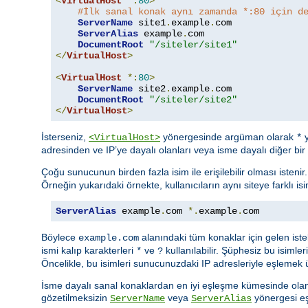
<
VirtualHost
*:
80
>
#İlk sanal konak aynı zamanda *:80 için d
ServerName
 site1
.
example
.
com

ServerAlias
 example
.
com

DocumentRoot
"/siteler/site1"
</
VirtualHost
>
<
VirtualHost
*:
80
>
ServerName
 site2
.
example
.
com

DocumentRoot
"/siteler/site2"
</
VirtualHost
>
İsterseniz,
yönergesinde argüman olarak
y
<VirtualHost>
*
adresinden ve IP’ye dayalı olanları veya isme dayalı diğer bi
Çoğu sunucunun birden fazla isim ile erişilebilir olması istenir
Örneğin yukarıdaki örnekte, kullanıcıların aynı siteye farklı is
ServerAlias
 example
.
com 
*.
example
.
com
Böylece
alanındaki tüm konaklar için gelen ist
example.com
ismi kalıp karakterleri
ve
kullanılabilir. Şüphesiz bu isimleri
*
?
Öncelikle, bu isimleri sunucunuzdaki IP adresleriyle eşlemek
İsme dayalı sanal konaklardan en iyi eşleşme kümesinde olanl
gözetilmeksizin
veya
yönergesi eşl
ServerName
ServerAlias