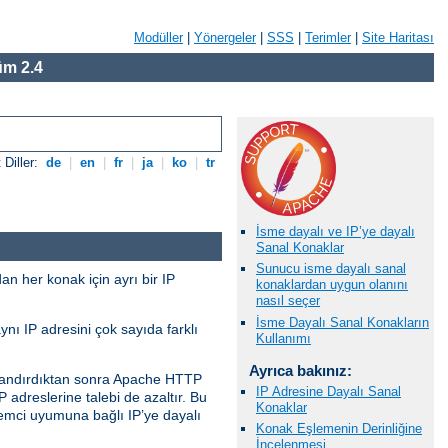
Modüller
|
Yönergeler
|
SSS
|
Terimler
|
Site Haritası
m 2.4
 Diller:
de
|
en
|
fr
|
ja
|
ko
|
tr
İsme dayalı ve IP’ye dayalı
Sanal Konaklar
Sunucu isme dayalı sanal
an her konak için ayrı bir IP
konaklardan uygun olanını
nasıl seçer
İsme Dayalı Sanal Konakların
nı IP adresini çok sayıda farklı
Kullanımı
Ayrıca bakınız:
ılandırdıktan sonra Apache HTTP
IP Adresine Dayalı Sanal
 adreslerine talebi de azaltır. Bu
Konaklar
temci uyumuna bağlı IP’ye dayalı
Konak Eşlemenin Derinliğine
İncelenmesi