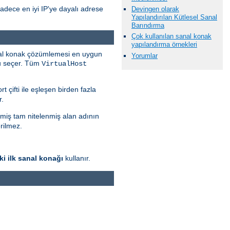
adece en iyi IP'ye dayalı adrese
Devingen olarak
Yapılandırılan Kütlesel Sanal
Barındırma
Çok kullanılan sanal konak
yapılandırma örnekleri
nal konak çözümlemesi en uygun
Yorumlar
nu seçer. Tüm
VirtualHost
t çifti ile eşleşen birden fazla
r.
miş tam nitelenmiş alan adının
rilmez.
ki ilk sanal konağı
kullanır.