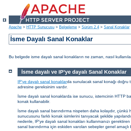
Apache
>
HTTP Sunucusu
>
Belgeleme
>
Sürüm 2.4
>
Sanal Konaklar
İsme Dayalı Sanal Konaklar
Bu belgede isme dayalı sanal konakların ne zaman, nasıl kullanılac
İsme dayalı ve IP’ye dayalı Sanal Konaklar
IP’ye dayalı sanal konaklar
da sunulacak sanal konağı doğru tes
adresine gereksinim vardır.
İsme dayalı sanal konaklarda ise sunucu, istemcinin HTTP başlı
konak kullanabilir.
İsme dayalı sanal barındırma nispeten daha kolaydır, çünkü
sunucusunu farklı konak isimlerini tanıyacak şekilde yapılandır
nedenle, IP’ye dayalı sanal konakları kullanmanızı gerektire
sanal barındırma için eskiden varolan sebepler genel amaçlı b