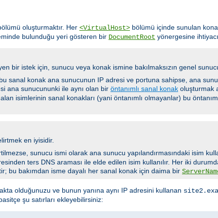
ölümü oluşturmaktır. Her
bölümü içinde sunulan konağ
<VirtualHost>
eminde bulunduğu yeri gösteren bir
yönergesine ihtiyacı
DocumentRoot
yen bir istek için, sunucu veya konak ismine bakılmaksızın genel sunucu
 bu sanal konak ana sunucunun IP adresi ve portuna sahipse, ana sunuc
i ana sunucununki ile aynı olan bir
öntanımlı sanal konak
oluşturmak ak
r alan isimlerinin sanal konakları (yani öntanımlı olmayanlar) bu öntanı
lirtmek en iyisidir.
rtilmezse, sunucu ismi olarak ana sunucu yapılandırmasındaki isim kulla
resinden ters DNS araması ile elde edilen isim kullanılır. Her iki durum
tir; bu bakımdan isme dayalı her sanal konak için daima bir
ServerNam
akta olduğunuzu ve bunun yanına aynı IP adresini kullanan
site2.ex
sitçe şu satırları ekleyebilirsiniz: