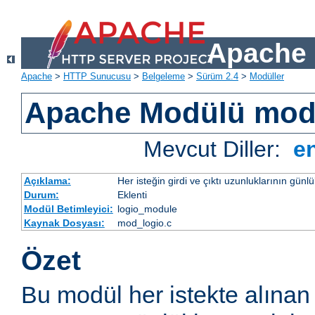
Apache 
Apache
>
HTTP Sunucusu
>
Belgeleme
>
Sürüm 2.4
>
Modüller
Apache Modülü mod
Mevcut Diller:
e
Açıklama:
Her isteğin girdi ve çıktı uzunluklarının günl
Durum:
Eklenti
Modül Betimleyici:
logio_module
Kaynak Dosyası:
mod_logio.c
Özet
Bu modül her istekte alınan