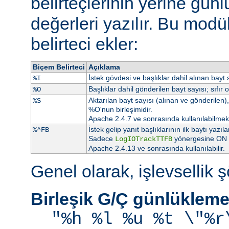
belirteçlerinin yerine gü
değerleri yazılır. Bu modü
belirteci ekler:
Biçem Belirteci
Açıklama
İstek gövdesi ve başlıklar dahil alınan bayt s
%I
Başlıklar dahil gönderilen bayt sayısı; sıfır 
%O
Aktarılan bayt sayısı (alınan ve gönderilen), 
%S
%O'nun birleşimidir.
Apache 2.4.7 ve sonrasında kullanılabilmekt
İstek gelip yanıt başlıklarının ilk baytı ya
%^FB
Sadece
yönergesine ON at
LogIOTrackTTFB
Apache 2.4.13 ve sonrasında kullanılabilir.
Genel olarak, işlevsellik şö
Birleşik G/Ç günlükleme
"%h %l %u %t \"%r