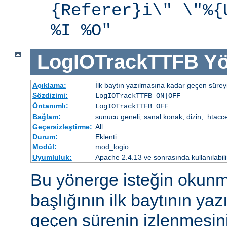
{Referer}i\" \"%{
%I %O"
LogIOTrackTTFB
Yö
Açıklama:
İlk baytın yazılmasına kadar geçen süreyi
Sözdizimi:
LogIOTrackTTFB ON|OFF
Öntanımlı:
LogIOTrackTTFB OFF
Bağlam:
sunucu geneli, sanal konak, dizin, .htacc
Geçersizleştirme:
All
Durum:
Eklenti
Modül:
mod_logio
Uyumluluk:
Apache 2.4.13 ve sonrasında kullanılabili
Bu yönerge isteğin okunm
başlığının ilk baytının ya
geçen sürenin izlenmesini 