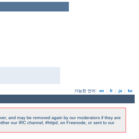
가능한 언어:
en
|
fr
|
ja
|
ko
ver, and may be removed again by our moderators if they are
ither our IRC channel, #httpd, on Freenode, or sent to our