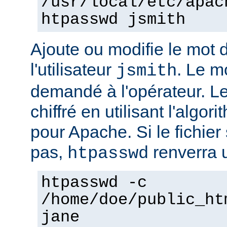
/usr/local/etc/apac
htpasswd jsmith
Ajoute ou modifie le mot 
l'utilisateur
. Le m
jsmith
demandé à l'opérateur. L
chiffré en utilisant l'algo
pour Apache. Si le fichier 
pas,
renverra u
htpasswd
htpasswd -c
/home/doe/public_ht
jane