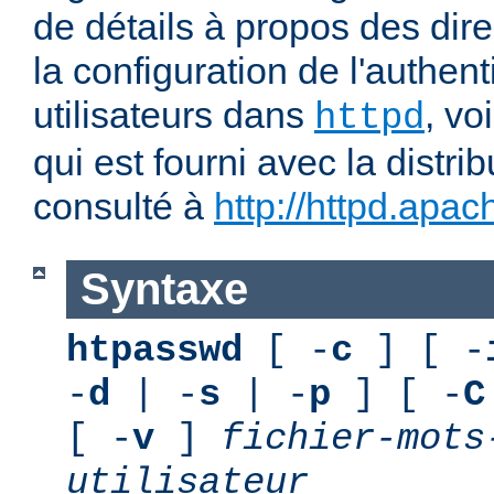
de détails à propos des dir
la configuration de l'authent
utilisateurs dans
, vo
httpd
qui est fourni avec la distri
consulté à
http://httpd.apac
Syntaxe
htpasswd
[ -
c
] [ -
-
d
| -
s
| -
p
] [ -
C
[ -
v
]
fichier-mots
utilisateur