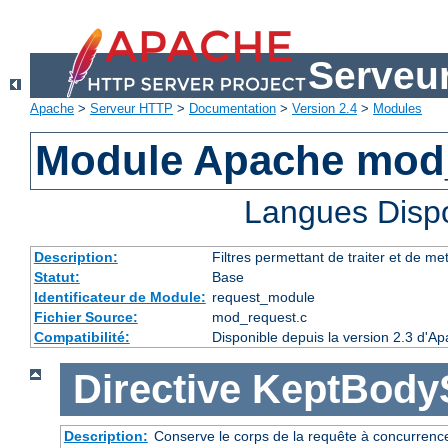
Serveu
Apache
>
Serveur HTTP
>
Documentation
>
Version 2.4
>
Modules
Module Apache mod
Langues Disp
Description:
Filtres permettant de traiter et de m
Statut:
Base
Identificateur de Module:
request_module
Fichier Source:
mod_request.c
Compatibilité:
Disponible depuis la version 2.3 d'A
Directive
KeptBody
Description:
Conserve le corps de la requête à concurrence 