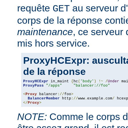
requête
au serveur d'a
GET
corps de la réponse conti
maintenance
, ce serveur 
mis hors service.
ProxyHCExpr: ausculta
de la réponse
ProxyHCExpr
 in_maint 
{
hc
(
'body'
)
!~
/
Under
 ma
ProxyPass
"/apps"
"balancer://foo"
<
Proxy
 balancer
://
foo
>
BalancerMember
 http
://
www
.
example
.
com
/
 hcex
</
Proxy
>
NOTE:
Comme le corps de