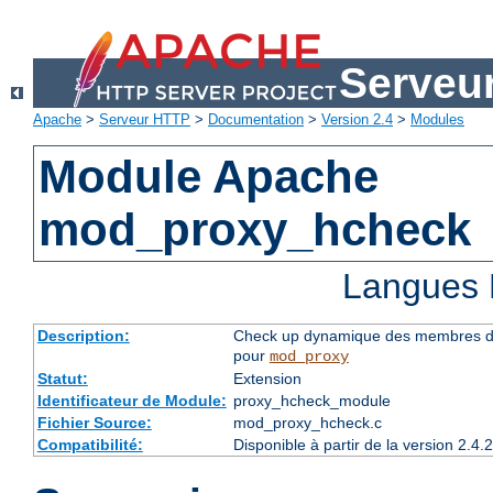
Serveu
Apache
>
Serveur HTTP
>
Documentation
>
Version 2.4
>
Modules
Module Apache
mod_proxy_hcheck
Langues 
Description:
Check up dynamique des membres du 
pour
mod_proxy
Statut:
Extension
Identificateur de Module:
proxy_hcheck_module
Fichier Source:
mod_proxy_hcheck.c
Compatibilité:
Disponible à partir de la version 2.