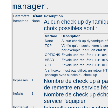
.
manager
Paramètre
Défaut
Description
Aucun check up dynamique
hcmethod
None
choix possibles sont :
Method
Description
None
Aucun check up dynamique ef
TCP
Vérifie qu'un socket vers le se
par exemple "es-tu en état de 
OPTIONS
Envoie une requête
HTTP OPT
HEAD
Envoie une requête
HTTP HEA
GET
Envoie une requête
HTTP GET
*: si hcexpr n'est pas utilisé, un retour
passage avec succès du check up.
Nombre de check up à pa
hcpasses
1
de remettre en service l'é
Nombre de check up écho
hcfails
1
service l'équipier
hcinterval
30