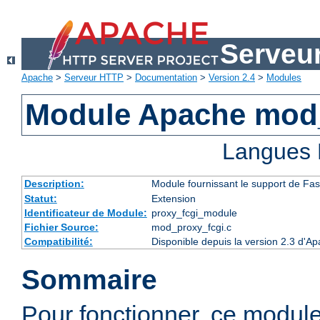
Serveu
Apache
>
Serveur HTTP
>
Documentation
>
Version 2.4
>
Modules
Module Apache mod
Langues 
Description:
Module fournissant le support de Fa
Statut:
Extension
Identificateur de Module:
proxy_fcgi_module
Fichier Source:
mod_proxy_fcgi.c
Compatibilité:
Disponible depuis la version 2.3 d'A
Sommaire
Pour fonctionner, ce modul