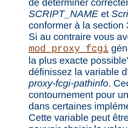
de déterminer correct
SCRIPT_NAME
et
Scr
conformer à la section
Si au contraire vous a
génè
mod_proxy_fcgi
la plus exacte possibl
définissez la variable
proxy-fcgi-pathinfo
. Ce
contournement pour u
dans certaines implém
Cette variable peut êtr