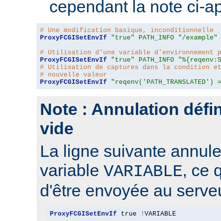
cependant la note ci-a
# Une modification basique, inconditionnelle
ProxyFCGISetEnvIf
"true"
PATH_INFO
"/example"
# Utilisation d'une variable d'environnement 
ProxyFCGISetEnvIf
"true"
PATH_INFO
"%{reqenv:
# Utilisation de captures dans la condition e
# nouvelle valeur
ProxyFCGISetEnvIf
"reqenv('PATH_TRANSLATED') 
Note : Annulation défin
vide
La ligne suivante annule 
variable
, ce 
VARIABLE
d'être envoyée au serve
ProxyFCGISetEnvIf
 true 
!
VARIABLE