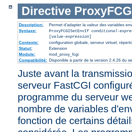
Directive
ProxyFCGI
Description:
Permet d'adapter la valeur des variables e
Syntaxe:
ProxyFCGISetEnvIf
conditional-expre
[
value-expression
]
Contexte:
configuration globale, serveur virtuel, répert
Statut:
Extension
Module:
mod_proxy_fcgi
Compatibilité:
Disponible à partir de la version 2.4.26 du
Juste avant la transmissi
serveur FastCGI configuré
programme du serveur web
nombre de variables d'en
fonction de certains détai