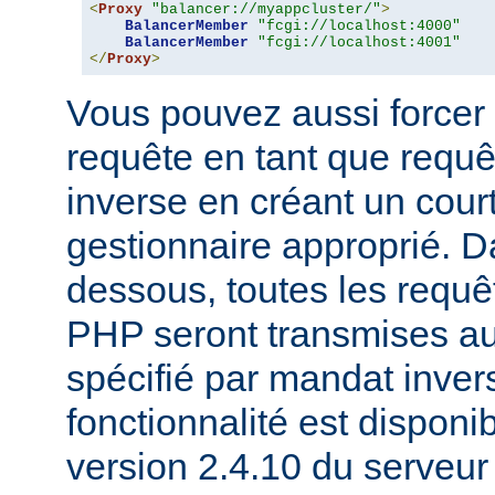
<
Proxy
"balancer://myappcluster/"
>
BalancerMember
"fcgi://localhost:4000"
BalancerMember
"fcgi://localhost:4001"
</
Proxy
>
Vous pouvez aussi forcer 
requête en tant que requ
inverse en créant un court
gestionnaire approprié. D
dessous, toutes les requê
PHP seront transmises a
spécifié par mandat inver
fonctionnalité est disponib
version 2.4.10 du serveu