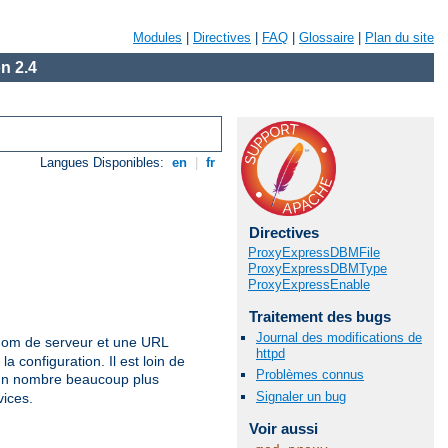
Modules
|
Directives
|
FAQ
|
Glossaire
|
Plan du site
n 2.4
Langues Disponibles:
en
|
fr
Directives
ProxyExpressDBMFile
ProxyExpressDBMType
ProxyExpressEnable
Traitement des bugs
Journal des modifications de
nom de serveur et une URL
httpd
a configuration. Il est loin de
Problèmes connus
 un nombre beaucoup plus
Signaler un bug
vices.
Voir aussi