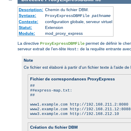
Description:
Chemin du fichier DBM.
Syntaxe:
ProxyExpressDBMFile
pathname
Contexte:
configuration globale, serveur virtuel
Statut:
Extension
Module:
mod_proxy_express
La directive
permet de définir le che
ProxyExpressDBMFile
serveur extrait de l'en-tête
de la requête entrante avec
Host:
Note
Ce fichier est élaboré à partir d'un fichier texte à l'aide de l
Fichier de correspondances ProxyExpress
##
##express-map.txt:
##
www1.example.com http://192.168.211.2:8080
www2.example.com http://192.168.211.12:8088
www3.example.com http://192.168.212.10
Création du fichier DBM