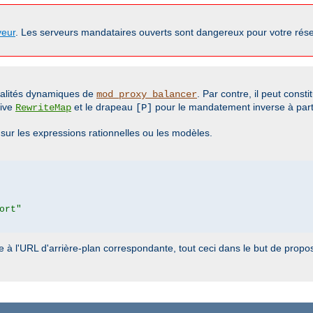
veur
. Les serveurs mandataires ouverts sont dangereux pour votre rése
nalités dynamiques de
. Par contre, il peut const
mod_proxy_balancer
tive
et le drapeau
pour le mandatement inverse à parti
RewriteMap
[P]
ur les expressions rationnelles ou les modèles.
ort"
e à l'URL d'arrière-plan correspondante, tout ceci dans le but de pro