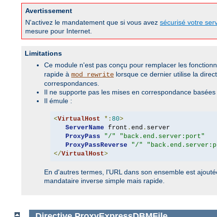
Avertissement
N'activez le mandatement que si vous avez
sécurisé votre ser
mesure pour Internet.
Limitations
Ce module n'est pas conçu pour remplacer les fonction
rapide à
lorsque ce dernier utilise la direc
mod_rewrite
correspondances.
Il ne supporte pas les mises en correspondance basées s
Il émule :
<
VirtualHost
*:
80
>
ServerName
 front
.
end
.
server

ProxyPass
"/"
"back.end.server:port"
ProxyPassReverse
"/"
"back.end.server:p
</
VirtualHost
>
En d'autres termes, l'URL dans son ensemble est ajouté
mandataire inverse simple mais rapide.
Directive
ProxyExpressDBMFile