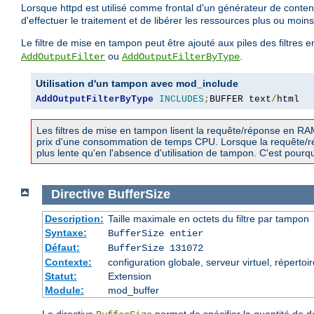
Lorsque httpd est utilisé comme frontal d'un générateur de cont
d'effectuer le traitement et de libérer les ressources plus ou moin
Le filtre de mise en tampon peut être ajouté aux piles des filtres e
ou
.
AddOutputFilter
AddOutputFilterByType
Utilisation d'un tampon avec mod_include
AddOutputFilterByType
INCLUDES
;
BUFFER text
/
html
Les filtres de mise en tampon lisent la requête/réponse en RA
prix d'une consommation de temps CPU. Lorsque la requête/rép
plus lente qu'en l'absence d'utilisation de tampon. C'est pourqu
Directive
BufferSize
Description:
Taille maximale en octets du filtre par tampon
Syntaxe:
BufferSize entier
Défaut:
BufferSize 131072
Contexte:
configuration globale, serveur virtuel, répertoi
Statut:
Extension
Module:
mod_buffer
La directive
permet de spécifier la quantité de 