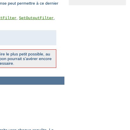
nse peut permettre à ce dernier
,
,
utFilter
SetOutputFilter
e le plus petit possible, au
on pourrait s'avérer encore
cessaire.
crite vers chaque requête. La