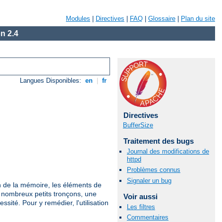
Modules
|
Directives
|
FAQ
|
Glossaire
|
Plan du site
n 2.4
Langues Disponibles:
en
|
fr
Directives
BufferSize
Traitement des bugs
Journal des modifications de
httpd
Problèmes connus
Signaler un bug
on de la mémoire, les éléments de
e nombreux petits tronçons, une
Voir aussi
ité. Pour y remédier, l'utilisation
Les filtres
Commentaires