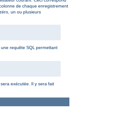
ilisateur courant. Ceci correspond
 colonne de chaque enregistrement
zéro, un ou plusieurs
ra une requête SQL permettant
era exécutée. Il y sera fait