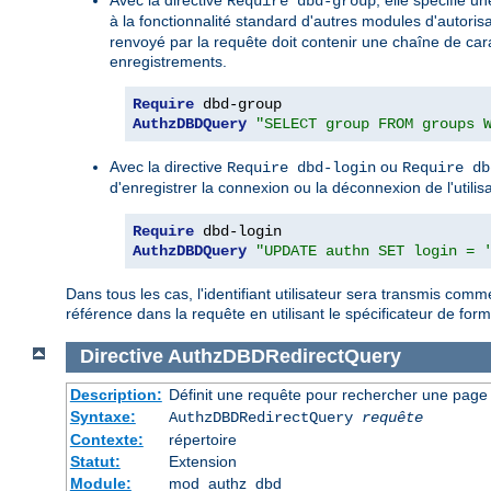
Avec la directive
, elle spécifie 
Require dbd-group
à la fonctionnalité standard d'autres modules d'autor
renvoyé par la requête doit contenir une chaîne de ca
enregistrements.
Require
AuthzDBDQuery
"SELECT group FROM groups 
Avec la directive
ou
Require dbd-login
Require db
d'enregistrer la connexion ou la déconnexion de l'utilis
Require
AuthzDBDQuery
"UPDATE authn SET login = 
Dans tous les cas, l'identifiant utilisateur sera transmis co
référence dans la requête en utilisant le spécificateur de for
Directive
AuthzDBDRedirectQuery
Description:
Définit une requête pour rechercher une page v
Syntaxe:
AuthzDBDRedirectQuery
requête
Contexte:
répertoire
Statut:
Extension
Module:
mod_authz_dbd