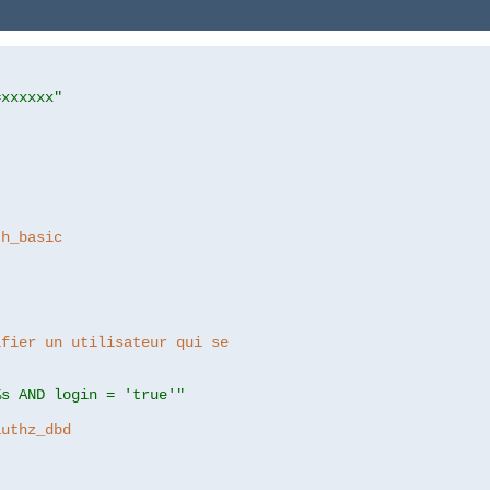
=xxxxxx"
th_basic
ifier un utilisateur qui se
%s AND login = 'true'"
authz_dbd