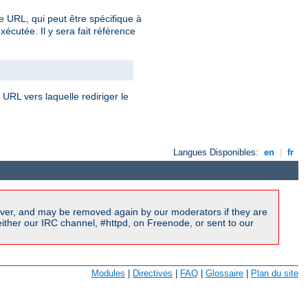
e URL, qui peut être spécifique à
écutée. Il y sera fait référence
RL vers laquelle rediriger le
Langues Disponibles:
en
|
fr
ver, and may be removed again by our moderators if they are
ither our IRC channel, #httpd, on Freenode, or sent to our
Modules
|
Directives
|
FAQ
|
Glossaire
|
Plan du site