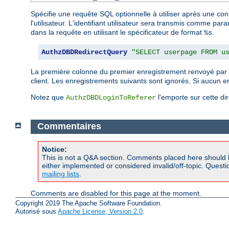
Spécifie une requête SQL optionnelle à utiliser après une con
l'utilisateur. L'identifiant utilisateur sera transmis comme p
dans la requête en utilisant le spécificateur de format
.
%s
AuthzDBDRedirectQuery
"SELECT userpage FROM u
La première colonne du premier enregistrement renvoyé par l
client. Les enregistrements suivants sont ignorés. Si aucun en
Notez que
l'emporte sur cette dir
AuthzDBDLoginToReferer
Commentaires
Notice:
This is not a Q&A section. Comments placed here should 
either implemented or considered invalid/off-topic. Ques
mailing lists
.
Comments are disabled for this page at the moment.
Copyright 2019 The Apache Software Foundation.
Autorisé sous
Apache License, Version 2.0
.