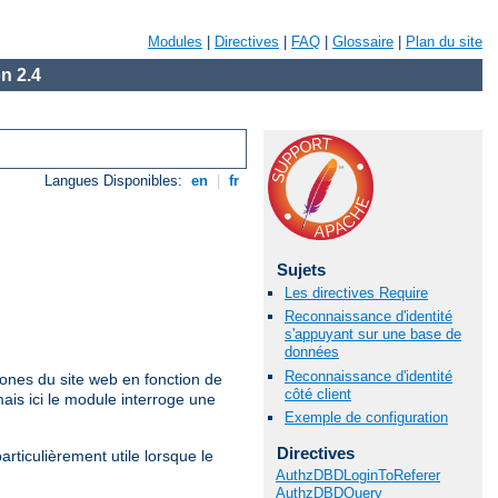
Modules
|
Directives
|
FAQ
|
Glossaire
|
Plan du site
n 2.4
Langues Disponibles:
en
|
fr
Sujets
Les directives Require
Reconnaissance d'identité
s'appuyant sur une base de
données
Reconnaissance d'identité
 zones du site web en fonction de
côté client
mais ici le module interroge une
Exemple de configuration
Directives
ticulièrement utile lorsque le
AuthzDBDLoginToReferer
AuthzDBDQuery