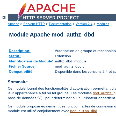
Apache
>
Serveur HTTP
>
Documentation
>
Version 2.4
>
Modules
Module Apache mod_authz_dbd
Description:
Autorisation en groupe et reconnaiss
Statut:
Extension
Identificateur de Module:
authz_dbd_module
Fichier Source:
mod_authz_dbd.c
Compatibilité:
Disponible dans les versions 2.4 et 
Sommaire
Ce module fournit des fonctionnalités d'autorisation permettant d'a
leur appartenance à tel ou tel groupe. Les modules
mod_authz_g
base de données SQL pour déterminer si un utilisateur appartient 
Ce module propose également des fonctionnalités de connexion util
module est utilisé conjointement avec
.
mod_authn_dbd