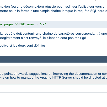
nexion (ou une déconnexion) réussie pour rediriger l'utilisateur vers un
aramètre sous la forme d'une simple chaîne lorsque la requête SQL sera ex
serpages WHERE user = %s"
a requête doit contenir une chaîne de caractères correspondant à une U
registrement n'est renvoyé, le client ne sera pas redirigé.
ective si les deux sont définies.
be pointed towards suggestions on improving the documentation or ser
tions on how to manage the Apache HTTP Server should be directed at e