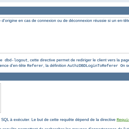
 page d'origine en cas de connexion ou de déconnexion réussie si un en-t
, cette directive permet de rediriger le client vers la p
e dbd-logout
bsence d'en-tête
, la définition
se
Referer
AuthzDBDLoginToReferer On
 SQL à exécuter. Le but de cette requête dépend de la directive
Requi