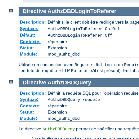
Directive
AuthzDBDLoginToReferer
Description:
Définit si le client doit être redirigé vers la
Syntaxe:
AuthzDBDLoginToReferer On|Off
Défaut:
AuthzDBDLoginToReferer Off
Contexte:
répertoire
Statut:
Extension
Module:
mod_authz_dbd
Utilisée en conjonction avec
ou
Require dbd-login
Requir
l'en-tête de requête HTTP
, s'il est présent). En l'a
Referer
Directive
AuthzDBDQuery
Description:
Définit la requête SQL pour l'opération requise
Syntaxe:
AuthzDBDQuery
requête
Contexte:
répertoire
Statut:
Extension
Module:
mod_authz_dbd
La directive
permet de spécifier une requête
AuthzDBDQuery