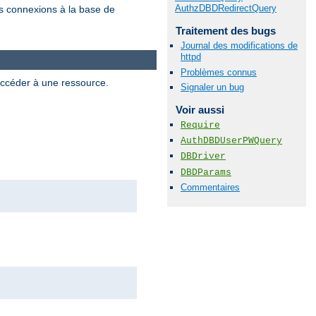
AuthzDBDRedirectQuery
es connexions à la base de
Traitement des bugs
Journal des modifications de
httpd
Problèmes connus
 accéder à une ressource.
Signaler un bug
Voir aussi
Require
AuthDBDUserPWQuery
DBDriver
DBDParams
Commentaires