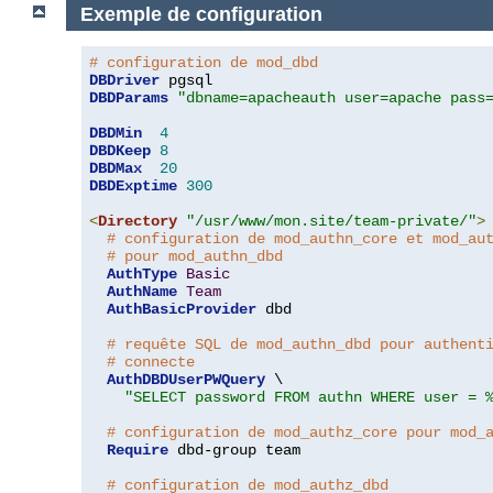
Exemple de configuration
# configuration de mod_dbd
DBDriver
DBDParams
"dbname=apacheauth user=apache pass
DBDMin
4
DBDKeep
8
DBDMax
20
DBDExptime
300
<
Directory
"/usr/www/mon.site/team-private/"
>
# configuration de mod_authn_core et mod_au
# pour mod_authn_dbd
AuthType
Basic
AuthName
Team
AuthBasicProvider
 dbd

# requête SQL de mod_authn_dbd pour authent
# connecte
AuthDBDUserPWQuery
 \

"SELECT password FROM authn WHERE user = 
# configuration de mod_authz_core pour mod_
Require
 dbd-group team

# configuration de mod_authz_dbd