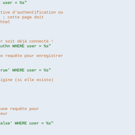
E user = %s"
ative d'authentification ou
r ; cette page doit
.html
ur soit déjà connecté !
authn WHERE user = %s"
ne requête pour enregistrer
true' WHERE user = %s"
rigine (si elle existe)
 une requête pour
teur
false' WHERE user = %s"