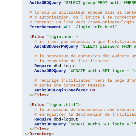
AuthzDBDQuery
"SELECT group FROM authz WHER
# lorsqu'un utilisateur échoue dans sa tent
# d'autorisation, on l'invite à se connecte
# contenir un lien vers /team-private/login
ErrorDocument
401
"/login-info.html"
<
Files
"login.html"
>
# il n'est pas nécessaire que l'utilisate
AuthDBDUserPWQuery
"SELECT password FROM 
# le processus de connexion dbd exécute u
# la connexion de l'utilisateur
Require
 dbd-login

AuthzDBDQuery
"UPDATE authn SET login = '
# redirige l'utilisateur vers la page d'o
# après une connexion réussie
AuthzDBDLoginToReferer
On
</
Files
>
<
Files
"logout.html"
>
# le processus de déconnexion dbd exécute
# enregistrer la déconnexion de l'utilisa
Require
 dbd-logout

AuthzDBDQuery
"UPDATE authn SET login = '
</
Files
>
</
Directory
>