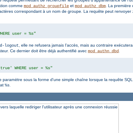
une requête permettant de rechercher les groupes d'appartenance de l'ut
isation comme
et
. La première
mod_authz_groupfile
mod_authz_dbm
ractères correspondant à un nom de groupe. La requête peut renvoyer 
WHERE user = %s"
, elle ne refusera jamais l'accès, mais au contraire exécute
d-logout
ateur. Ce dernier doit être déjà authentifié avec
.
mod_authn_dbd
'true' WHERE user = %s"
mme paramètre sous la forme d'une simple chaîne lorsque la requête SQL s
mat
.
%s
ers laquelle rediriger l'utilisateur après une connexion réussie