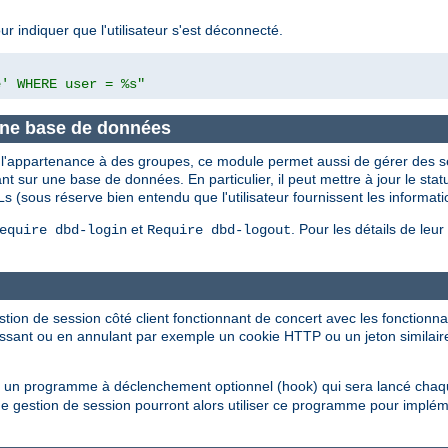
r indiquer que l'utilisateur s'est déconnecté.
e' WHERE user = %s"
une base de données
er l'appartenance à des groupes, ce module permet aussi de gérer des se
t sur une base de données. En particulier, il peut mettre à jour le statu
s (sous réserve bien entendu que l'utilisateur fournissent les informa
et
. Pour les détails de leur 
equire dbd-login
Require dbd-logout
tion de session côté client fonctionnant de concert avec les fonctionn
nissant ou en annulant par exemple un cookie HTTP ou un jeton similaire
un programme à déclenchement optionnel (hook) qui sera lancé chaque f
e gestion de session pourront alors utiliser ce programme pour implém